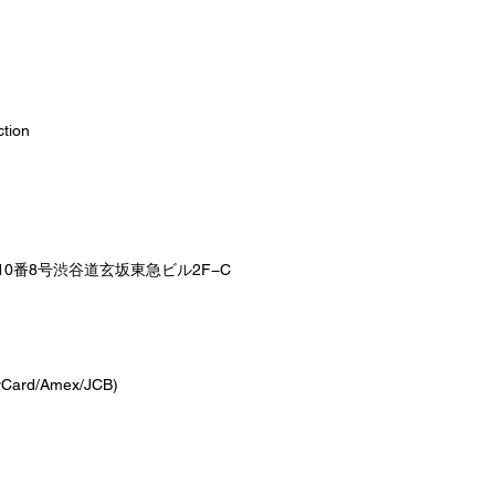
g
ion
0番8号渋谷道玄坂東急ビル2F−C​
ard/Amex/JCB)