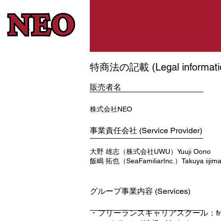
特商法の記載 (Legal informati
販売者名
株式会社NEO
事
業責任会社
(Service Provider)
大野 雄志（株式会
社UWU
）Yuuji Oono
飯嶋 拓也（SeaFamiliarInc.）Takuya iijim
グループ事業内容 (Services)
・フリーランスキャリアスクール：freela