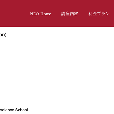
講座内容
料金プラン
NEO Home
on)
a
nce School