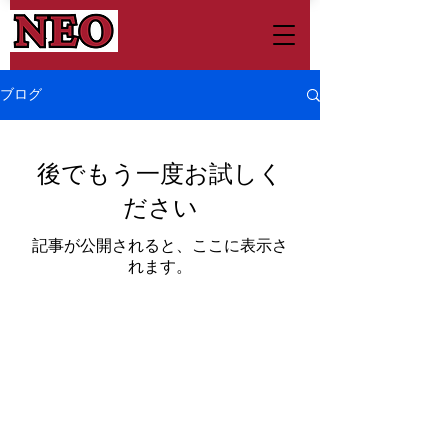
ブログ
後でもう一度お試しく
ださい
記事が公開されると、ここに表示さ
れます。
株式会社NEO 本社​
東京都渋谷区道玄坂1丁目10番8号渋谷道玄坂東急
ビル2F−C
TEL：03-6824-6908
MAIL：
info@neo-sc.com
会社概要
NEO School
特商法に関する記載
個人情報保護